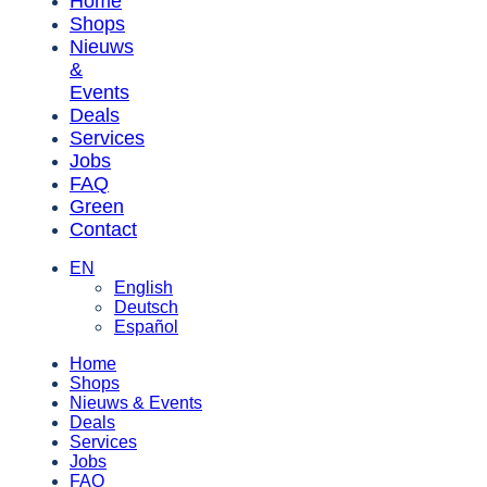
Home
Shops
Nieuws
&
Events
Deals
Services
Jobs
FAQ
Green
Contact
EN
English
Deutsch
Español
Home
Shops
Nieuws & Events
Deals
Services
Jobs
FAQ