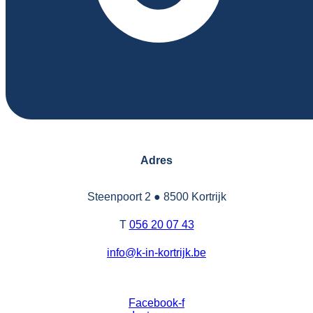
Adres
Steenpoort 2
●
8500 Kortrijk
T
056 20 07 43
info@k-in-kortrijk.be
Facebook-f