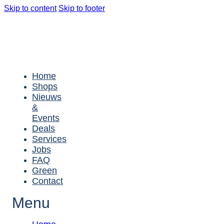
Skip to content
Skip to footer
Home
Shops
Nieuws
&
Events
Deals
Services
Jobs
FAQ
Green
Contact
Menu