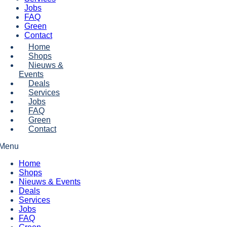
Jobs
FAQ
Green
Contact
Home
Shops
Nieuws &
Events
Deals
Services
Jobs
FAQ
Green
Contact
Menu
Home
Shops
Nieuws & Events
Deals
Services
Jobs
FAQ