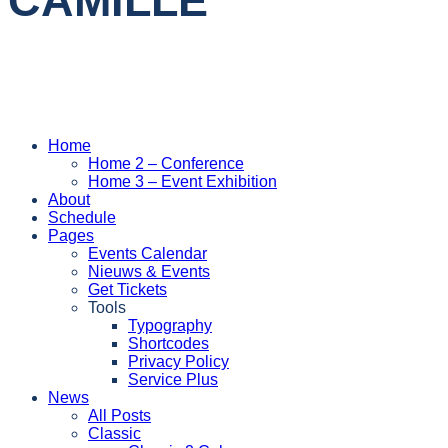
CAMILLE
Home
Home 2 – Conference
Home 3 – Event Exhibition
About
Schedule
Pages
Events Calendar
Nieuws & Events
Get Tickets
Tools
Typography
Shortcodes
Privacy Policy
Service Plus
News
All Posts
Classic