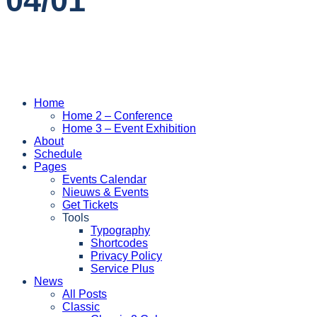
04/01
Home
Home 2 – Conference
Home 3 – Event Exhibition
About
Schedule
Pages
Events Calendar
Nieuws & Events
Get Tickets
Tools
Typography
Shortcodes
Privacy Policy
Service Plus
News
All Posts
Classic