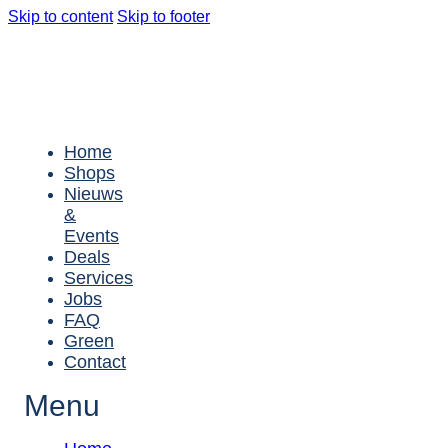
Skip to content
Skip to footer
Home
Shops
Nieuws
&
Events
Deals
Services
Jobs
FAQ
Green
Contact
Menu