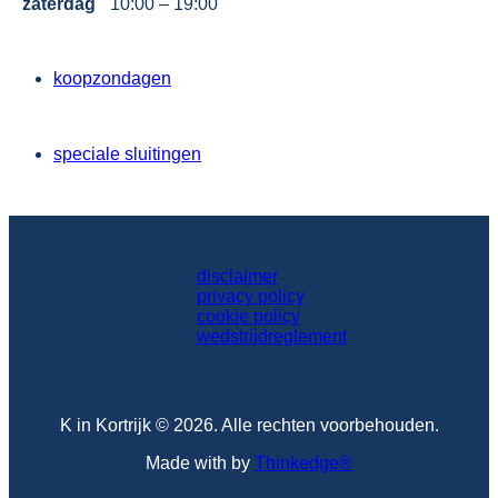
zaterdag
10:00 – 19:00
koopzondagen
speciale sluitingen
disclaimer
privacy policy
cookie policy
wedstrijdreglement
K in Kortrijk © 2026. Alle rechten voorbehouden.
Made with
by
Thinkedge
®