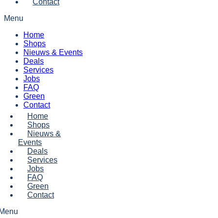
Contact
Menu
Home
Shops
Nieuws & Events
Deals
Services
Jobs
FAQ
Green
Contact
Home
Shops
Nieuws &
Events
Deals
Services
Jobs
FAQ
Green
Contact
Menu