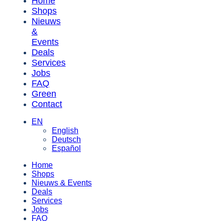
Home
Shops
Nieuws
&
Events
Deals
Services
Jobs
FAQ
Green
Contact
EN
English
Deutsch
Español
Home
Shops
Nieuws & Events
Deals
Services
Jobs
FAQ